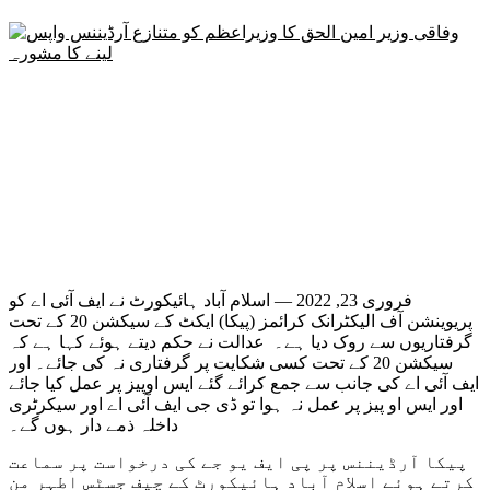
فروری 23, 2022 — اسلام آباد ہائیکورٹ نے ایف آئی اے کو
پریوینشن آف الیکٹرانک کرائمز (پیکا) ایکٹ کے سیکشن 20 کے تحت
گرفتاریوں سے روک دیا ہے۔ عدالت نے حکم دیتے ہوئے کہا ہے کہ
سیکشن 20 کے تحت کسی شکایت پر گرفتاری نہ کی جائے۔ اور
ایف آئی اے کی جانب سے جمع کرائے گئے ایس اوپیز پر عمل کیا جائے
اور ایس او پیز پر عمل نہ ہوا تو ڈی جی ایف آئی اے اور سیکرٹری
داخلہ ذمے دار ہوں گے۔
پیکا آرڈیننس پر پی ایف یو جے کی درخواست پر سماعت
کرتے ہوئے اسلام آباد ہائیکورٹ کے چیف جسٹس اطہر من