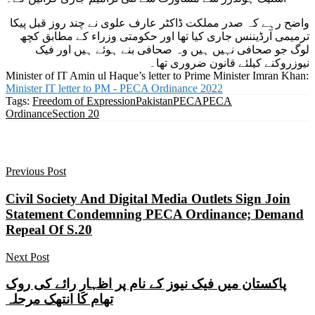
واضح رہے کہ صدر مملکت ڈاکٹر عارف علوی نے چند روز قبل پیکا
ترمیمی آرڈیننس جاری کیا تھا اور حکومتی وزراء کے مطابق کچھ
لوگ جو صحافی نہیں ہیں وہ صحافی بنے ہوئے ہیں اور فیک
نیوزروکنے کیلئے قانون ضروری تھا۔
Minister of IT Amin ul Haque’s letter to Prime Minister Imran Khan:
Minister IT letter to PM - PECA Ordinance 2022
Tags:
Freedom of Expression
Pakistan
PECA
PECA
Ordinance
Section 20
Previous Post
Civil Society And Digital Media Outlets Sign Join
Statement Condemning PECA Ordinance; Demand
Repeal Of S.20
Next Post
پاکستان میں فیک نیوز کے نام پر اظہارِ رائے کی روک
تھام کا انتھک مرحلہ