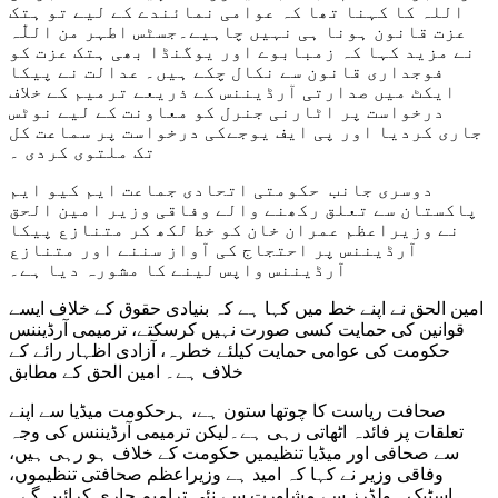
اللہ کا کہنا تھا کہ عوامی نمائندے کے لیے تو ہتک
عزت قانون ہونا ہی نہیں چاہیے۔جسٹس اطہر من اللّٰہ
نے مزید کہا کہ زمبابوے اور یوگنڈا بھی ہتک عزت کو
فوجداری قانون سے نکال چکے ہیں۔ عدالت نے پیکا
ایکٹ میں صدارتی آرڈیننس کے ذریعے ترمیم کے خلاف
درخواست پر اٹارنی جنرل کو معاونت کے لیے نوٹس
جاری کردیا اور پی ایف یوجےکی درخواست پر سماعت کل
تک ملتوی کردی ۔
دوسری جانب حکومتی اتحادی جماعت ایم کیو ایم
پاکستان سے تعلق رکھنے والے وفاقی وزیر امین الحق
نے وزیراعظم عمران خان کو خط لکھ کر متنازع پیکا
آرڈیننس پر احتجاج کی آواز سننے اور متنازع
آرڈیننس واپس لینے کا مشورہ دیا ہے۔
امین الحق نے اپنے خط میں کہا ہے کہ بنیادی حقوق کے خلاف ایسے
قوانین کی حمایت کسی صورت نہیں کرسکتے، ترمیمی آرڈیننس
حکومت کی عوامی حمایت کیلئے خطرہ، آزادی اظہار رائے کے
خلاف ہے۔ امین الحق کے مطابق
صحافت ریاست کا چوتھا ستون ہے، ہرحکومت میڈیا سے اپنے
تعلقات پر فائدہ اٹھاتی رہی ہے۔لیکن ترمیمی آرڈیننس کی وجہ
سے صحافی اور میڈیا تنظیمیں حکومت کے خلاف ہو رہی ہیں،
وفاقی وزیر نے کہا کہ امید ہے وزیراعظم صحافتی تنظیموں،
اسٹیک ہولڈرز سے مشاورت سے نئی ترامیم جاری کرائیں گے۔