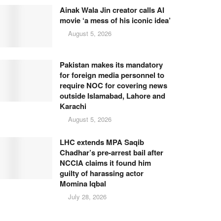
Ainak Wala Jin creator calls AI
movie ‘a mess of his iconic idea’
August 5, 2026
Pakistan makes its mandatory
for foreign media personnel to
require NOC for covering news
outside Islamabad, Lahore and
Karachi
August 5, 2026
LHC extends MPA Saqib
Chadhar’s pre-arrest bail after
NCCIA claims it found him
guilty of harassing actor
Momina Iqbal
July 28, 2026