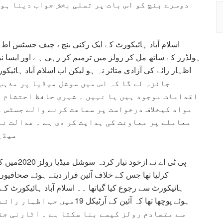
دوسرے بنچ کو اس بات پر تسلی بخش جواب دینا ہو
اسلام آباد ہائیکورٹ کے ایک رکنی بنچ ، چیف جسٹس اط
ہولڈرز کے ساتھ مل کر رولز میں ترمیم کر رہی ہے اور ایسا
جائزہ لے گا کہ اس میں سوشل میڈیا پر مذہب
اقدامات موجود ہیں یا نہیں ۔ شہری حافظ احتشام 
مواد کیخلاف درخواست پر سماعت کرنے والے جسٹس ع
معاملے پر معاونت کی ہدایت کر دی ہے ۔ عدالت نے
میڈی
پی ٹی اے ن
کرلیا تھا جس کے خلاف آئین قرار دیتے ہوئے صحافیو
ہائیکورٹ سے رجوع کیا گیاتھا ۔۔ اسلام آباد ہائیکورٹ 
ہوئے پوچھا تھا کہ آئین کے آرٹ
سے متصادم رولز کیسے بنا سکتا ہے ۔ اٹارنی جن