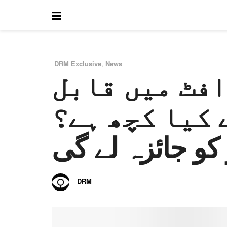
DRM Exclusive
,
News
افٹ میں قابل
in
 کیا کچھ ہے؟
DRM
by