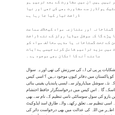
 نہیں ہیں ان میں مشاورت کے بعد ترمیم ہو
ٹیک ہولڈرز سے مشاورت بھی کی تھی اور نیا
ڈرافٹ تیار کیا جا رہا ہے
 گستاخانہ اور متنازعہ مواد کیخلاف سماعت
 پڑے گا کہ سوشل میڈیا رولز کے نئے ڈرافٹ
ن کے تحت گستاخانہ یا مذہب مخالف مواد کو
ٹ میں مزید ترامیم شامل کرنے جیسی ہدایات
سامنے آنے کا امکان بھی موجود ہے ۔
کایات پر پی ٹی اے کی سرزنش کی تھی اور یہ سوال
کو پاکستان میں دفاتر کیوں موجود نہیں ؟ اسی کیس
 نئے سوشل میڈیارولز سے ایسی پابندیاں یقینی بنائی
ا جاسکے گا ۔ اس کیس میں درخواستگزار حافظ احتشام
ں بازو کی سول سوسائٹی نامی تنظیم کے نام سے بھی
۔ اسی تنظیم سے تعلق رکھنے والے طارق اسد ایڈوکیٹ
اطہر من اللہ کی عدالت میں بھی درخواست دائر کی