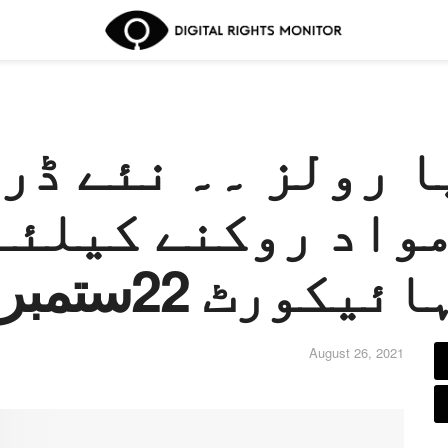
ا رولز ۔۔ نئے ڈر
واد روکنے کیلئے
ائیکورٹ 22ستمبر کو جائزہ لے گی
August 26, 2021