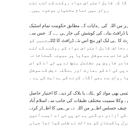
 گا کہ قابل اعتراض مواد روکنے کے لئے نئے
رولز میں تمام سختیاں موجود ہیں۔
ہر من اللہ کی ہدایات کے مطابق حکومت تمام اسٹیک
 نیا ڈرافٹ بنانے کی کوشش کی جارہی ہے کہ جس سے
اظہار رائے کی آزادی متاثر نہ ہو لیکن اب اسلام آباد ہائیکورٹ کا ہی ایک اور بنچ اس نئے ڈرافٹ کا 22ستمبر کو
 مخالف قابل اعتراض مواد کو روکنے کے لئے
کی جانب سے سوشل میڈیا پر مبینہ گستاخانہ
امر فاروق پر مشتمل بنچ نے پی ٹی اے کو اس
 پی ٹی اے کو بھارت اور بنگلہ دیش کے سوشل
ا رولز سے بھی آگاہ کرنے کی ہدایت کی ہے ۔
ے ازخود تیار کردہ سوشل میڈیا رولز 2020میں کسی بھی مواد کو ہٹانے یا بلاک کر دینے کا اختیار حاصل
ں ، وکلا سمیت مختلف طبقات کی جانب سے اسلام آباد
کے چیف جسٹس اطہر من اللہ نے برہمی کا اظہار کرتے
یکل 19میں جب اظہار رائے کی آزادی دی گئی ہے تو پی ٹی اے ایسے آئین
رل پاکستان کو عدالت نے طلب کیا تھا جہاں