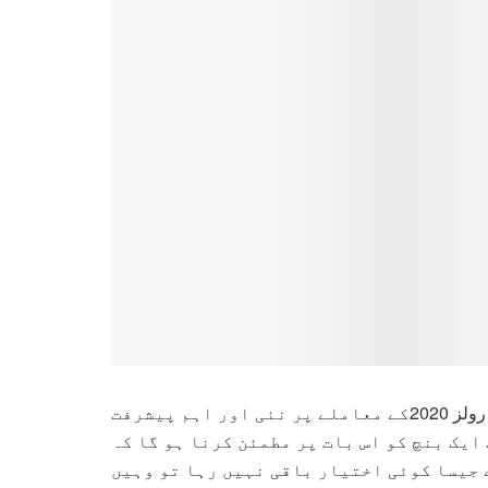
پاکستان ٹیلی کمیونکیشن اتھارٹی کے متازعہ سوشل میڈیا رولز 2020کے معاملے پر نئی اور اہم پیشرفت
ایک بنچ کو اس بات پر مطمئن کرنا ہو گا کہ
 جیسا کوئی اختیار باقی نہیں رہا تو وہیں