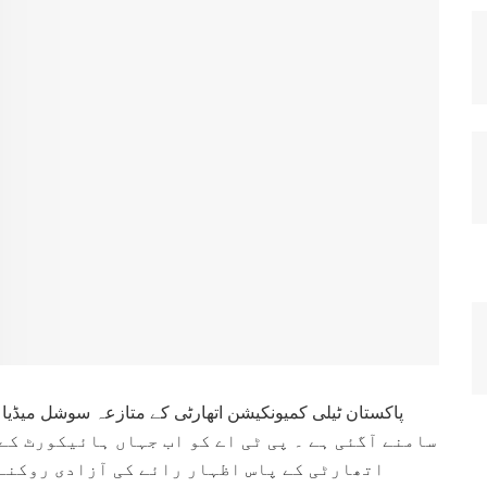
سامنے آگئی ہے ۔ پی ٹی اے کو اب جہاں ہائیکورٹ کے 
اتھارٹی کے پاس اظہار رائے کی آزادی روکنے