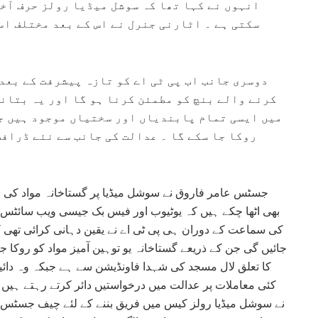
انہوں نے کہا تھا کہ سوشل میڈیا رولز حرف آخر
سکتی ہے ۔ اٹارنی جنرل نے اس کے بعد مختلف اس
دوسری جانب اب پی ٹی اے کو تازہ پیشرفت کے بعد
کرنے والے بنچ کو مطمئن کرنا ہو گا اور یہ بتانا
میں ایسی تمام پابندیاں اور سختیاں موجود ہیں ج
روکا جا سکے گا ۔ عدالت کی جانب سے نئے ڈراف
جسٹس عامر فاروق نے سوشل میڈیا پر گستاخانہ مواد کی ش
بھی اٹھا چکے ہیں کہ یوٹیوب اور فیس بک جیسی ویب سائٹس 
کی سماعت کے دوران ہی پی ٹی اے نے یقین دہانی کرائی تھی کہ
جائیں گی جن کے ذریعے گستاخانہ یو توہین آمیز مواد کو روک
کا تعلق لال مسجد کی شہدا فاونڈیشن سے ہے جبکہ وہ دائی
کئی معاملات پر عدالت میں درخواستیں دائر کرتے رہتے ہیں
نے سوشل میڈیا رولز کیس میں فریق بننے کے لئے چیف جسٹس 