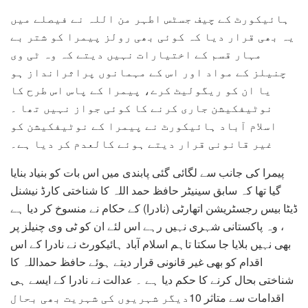
ہائیکورٹ کے چیف جسٹس اطہر من اللہ نے فیصلے میں
یہ بھی قرار دیا کہ کوئی بھی رولز پیمرا کو شتر بے
مہار قسم کے اختیارات نہیں دیتے کہ وہ ٹی وی
چنیلز کے مواد اور اس کے مہمانوں پراثرانداز ہو
یا ان کو ریگولیٹ کرے، پیمرا کے پاس اس طرح کا
نوٹیفکیشن جاری کرنے کا کوئی جواز نہیں تھا ۔
اسلام آباد ہائیکورٹ نے پیمرا کے نوٹیفکیشن کو
غیر قانونی قرار دیتے ہوئے کالعدم کر دیا ہے۔
پیمرا کی جانب سے لگائی گئی پابندی میں اس بات کو بنیاد بنایا
گیا تھا کہ سابق سینیٹر حافظ حمد اللہ کا شناختی کارڈ نیشنل
ڈیٹا بیس رجسٹریشن اتھارٹی (نادرا) کے حکام نے منسوخ کر دیا ہے
، وہ پاکستانی شہری نہیں رہے اس لئے ان کو ٹی وی چنیلز پر
بھی نہیں بلایا جا سکتا تاہم اسلام آباد ہائیکورٹ نے نادرا کے اس
اقدام کو بھی غیر قانونی قرار دیتے ہوئے حافظ حمداللہ کا
شناختی بحال کرنے کا حکم دیا ہے ۔ عدالت نے نادرا کے ایسے ہی
اقدامات سے متاثر 10دیگر شہریوں کی شہریت بھی بحال