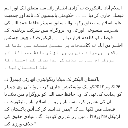
اسلام آباد ہائیکورٹ نے آزادی اظہار رائے سے متعلق ایک اور اہم
فیصلہ جاری کر دیا ہے ۔۔ حکومتی پالیسیوں کے ناقد اور جمعیت
علما اسلام سے تعلق رکھنےوالے سابق سینیٹر حافظ حمد اللہ کی
شہریت منسوخی اور ٹی وی پروگرام میں شرکت پرپابندی کے
فیصلے کو کالعدم قرار دیا ہے ۔ ہائیکورٹ کے چیف جسٹس
ااطہر من اللہ نے 29صفحات پر مشتمل فیصلے میں لکھا کہ
بلاشبہ پیمرا نے ٹی وی چینلز کو حافظ حمد اللہ کو
پروگرام میں نہ بلانے کی ہدایت کر کے اختیار کا
غلط استعمال کیا ۔
پاکستان الیکٹرانک میڈیا ریگولیٹری اتھارٹی (پیمرا) نے
26اکتوبر2019کو ایک نوٹیفکیشن جاری کرتے ہوئے ٹی وی چینیلز
کو ہدایت کی تھی کہ وہ حافظ حمد اللہ کو پروگرام میں بلانے یا
ان کی تشہیر کرنے سے باز رہیں ۔ اسلام آباد ہائیکورٹ نے
فیصلے میں لکھا ہے کہ ”پیمرا نے ایسا کر کے آئین پاکستان کے
آرٹیکل 19اور19اے میں ہر شہری کو دیئے گئے بنیادی حقوق کی
خلاف ورزی کی‘‘