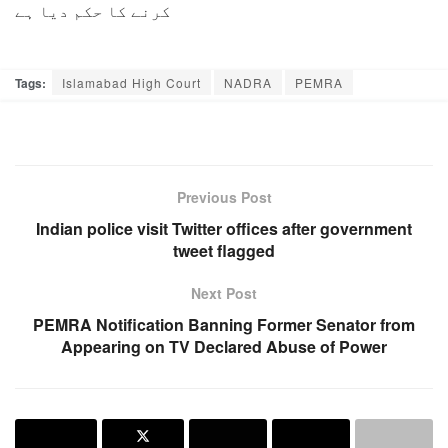
کرنے کا حکم دیا ہے
Tags:
Islamabad High Court
NADRA
PEMRA
Previous Post
Indian police visit Twitter offices after government
tweet flagged
Next Post
PEMRA Notification Banning Former Senator from
Appearing on TV Declared Abuse of Power