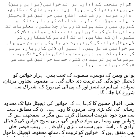
اقوامِ متحدہ کے ادارہ برائے خواتین (یو این ویمن)
خیبرپختونخوا کی سربراہ زینب قیصر خان کے مطابق،
ادارہ صوبے اور ضم شدہ اضلاع میں خواتین کو ڈیجیٹل
دنیا سے جوڑنے کے لیے اقدامات کر رہا ہے تاکہ وہ
گھروں میں رہتے ہوئے کاروبار چلا سکیں، معلومات تک
رسائی حاصل کر سکیں اور نئے معاشی مواقع تلاش کر
سکیں۔ ان کے مطابق، اب تک آٹھ سو کاشتکاروں کو
ڈیجیٹل خواندگی کی تربیت دی جا چکی ہے، جن میں چار
سو خواتین شامل ہیں۔ انہیں آن لائن کاروبار، موسم
کی معلومات اور زرعی مصنوعات کی مارکیٹنگ جیسے
موضوعات پر تربیت دی گئی، جس سے خواتین کی معاشی
شرکت میں اضافہ ہوا ہے۔
یو این ویمن کے دوسرے منصوبے کے تحت پندرہ ہزار خواتین کو
ڈیجیٹل خواندگی کی تربیت دی جائے گی۔ یہ منصوبہ پشاور، مردان،
سوات، آئی ایم سائنسز اور کے پی آئی ٹی بورڈ کے اشتراک سے
شروع کیا جائے گا۔
بشرہ اقبال حسین کا کہنا ہے کہ خواتین کی ڈیجیٹل دنیا تک محدود
رسائی کی ایک بڑی وجہ مردوں کا رویہ ہے۔ ان کے مطابق، بہت
سے مرد خود انٹرنیٹ استعمال کرتے ہیں مگر یہ سمجھتے ہیں کہ
خواتین بھی ویسا ہی مواد دیکھیں گی، یہی سوچ خواتین کی ڈیجیٹل
آزادی کے راستے میں سب سے بڑی رکاوٹ ہے۔ زینب قیصر خان
بھی متفق ہیں کہ خواتین کو تربیت کے ساتھ محفوظ ڈیجیٹل ماحول