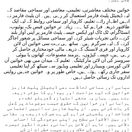
خواتین مختلف معاشرتی، تعلیمی، معاشی اور سماجی مقاصد کے
لیے ڈیجیٹل پلیٹ فارمز استعمال کر رہی ہیں۔ ان پلیٹ فارمز نے
انہیں اظہارِ رائے، تعلیم، کاروبار اور سماجی روابط کے لیے ایک
طاقتور ذریعہ فراہم کیا ہے۔ زیادہ تر خواتین فیس بک، یوٹیوب،
انسٹاگرام، ٹک ٹاک اور ایکس جیسے پلیٹ فارمز پر اپنی آواز بلند
کرنے، ذاتی تجربات شیئر کرنے اور سماجی مسائل پر شعور اجاگر
کرنے کے لیے سرگرم ہیں۔ ساتھ ہی بہت سی خواتین آن لائن
کاروبار اور فری لانسنگ کے ذریعے مالی خودمختاری حاصل کر
رہی ہیں، جیسے کپڑوں، ہنرمند مصنوعات، کھانوں یا بیوٹی
سروسز کی آن لائن مارکیٹنگ۔ تعلیم کے میدان میں بھی خواتین آن
لائن کورسز، ویبینارز اور تعلیمی ویڈیوز سے سیکھ کر اپنا تعلیمی
سفر جاری رکھے ہوئے ہیں، خاص طور پر وہ خواتین جنہیں روایتی
اداروں تک رسائی حاصل نہیں۔
سیاسی اور سماجی لحاظ سے بھی ڈیجیٹل پلیٹ فارمز
خواتین کے لیے مزاحمت اور بیداری کا مؤثر ذریعہ
بنے ہیں۔ یہاں وہ صنفی امتیاز، گھریلو تشدد،
ہراسانی اور خواتین کے حقوق جیسے موضوعات پر کھل
کر بات کرتی ہیں۔ ان پلیٹ فارمز نے انہیں اجتماعی
شناخت اور یکجہتی فراہم کی ہے جس کے ذریعے وہ مقامی
اور بین الاقوامی سطح پر اپنی موجودگی کا احساس
دلاتی ہیں۔ تاہم آن لائن ہراسانی، نفرت انگیز تبصرے
اور پرائیویسی کی خلاف ورزی جیسے خطرات ان کی