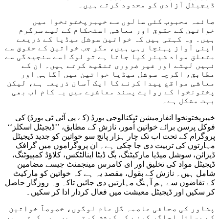
ڈیجیٹل آزادی کو محدود کرتے ہیں۔
صائمہ محبوب کئی سالوں سے خیبرپختونخوا میں
خواتین کے حقوق اور معاشی استحکام کے لیے سرگرم
ہیں۔ وہ کہتی ہیں کہ خواتین سوشل میڈیا کے ذریعے
اپنی آواز پہنچا رہی ہیں، مگر جب خواتین کے حقوق سے
متعلق مواد شیئر کیا جاتا ہے تو لوگ اسے سنجیدگی سے
نہیں لیتے اور غیر ضروری تنقید کرتے ہیں۔ ان کے
مطابق، اگرچہ سوشل میڈیا خواتین میں آگاہی اور
معاشی مواقع پیدا کرنے کا ایک آسان ذریعہ ہے، لیکن
پختونخوا کے روایت پسند معاشرے میں یہ کام اب بھی
بہت مشکل ہے۔
خیبرپختونخوا انفارمیشن ٹیکنالوجی بورڈ (کے پی آئی ٹی بورڈ) کی
فوکل پرسن برائے خواتین اُمور، نازش کے مطابق، ’’ڈیجیٹل اسکلز‘‘
پروگرام کے تحت اب تک چار ہزار پانچ سو خواتین کو جدید ڈیجیٹل
مہارتوں کی تربیت دی جا چکی ہے۔ ان پروگراموں میں گرافک
ڈیزائن، سوشل میڈیا مارکیٹنگ، بگ ڈیٹا اینالٹکس، کلاؤڈ کمپیوٹنگ،
ڈیجیٹل مواد کی تخلیق اور ای کامرس مینجمنٹ جیسے مضامین
شامل ہیں۔ نازش کے بقول، مقصد یہ ہے کہ خواتین کو مارکیٹ
کے تقاضوں سے ہم آہنگ مہارتیں دی جائیں تاکہ وہ روزگار حاصل
کر سکیں اور ڈیجیٹل معیشت میں فعال کردار ادا کر سکیں۔
پشاور کی صحافی عاصمہ گل عام لوگوں، خصوصاً خواتین
کے مسائل اجاگر کرنے کی کوشش کرتی ہیں۔ وہ کہتی ہیں