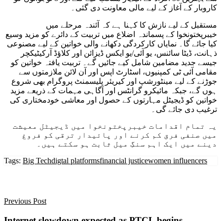
کاروبار کے آغاز کے لیے مالی معاونت دی گئی۔
مستقبل کے لیے نازش کا کہنا ہے کہ آئندہ مرحلے میں
خیبرپختونخوا کے پسماندہ اضلاع میں تربیت کے دائرے کو مزید وسیع
کیا جائے گا۔ نمایاں کارکردگی دکھانے والی خواتین کے لیے مصنوعی
ذہانت، ڈیٹا سائنس، یو آئی/یو ایکس ڈیزائن اور کلاؤڈ آرکیٹیکچر
جیسے جدید مضامین شامل کیے جائیں گے۔ تربیت یافتہ خواتین کو
مقامی آئی ٹی کمپنیوں، اسٹارٹ اپس اور آن لائن ملازمتوں سے
جوڑنے کے لیے مینٹورشپ اور کیریئر پلیسمنٹ پروگرام بھی شروع
ہوں گے، جبکہ مائیکرو گرانٹس اور آگاہی مہمات کے ذریعے مزید
خواتین کو ڈیجیٹل مہارتوں کے حصول اور معاشی خودمختاری کی
ترغیب دی جائے گی۔
یہ تمام اقدامات خیبرپختونخوا میں ڈیجیٹل معیشت
میں صنفی فرق کم کرنے اور پائیدار ترقی کو فروغ
دینے میں ایک اہم سنگِ میل ثابت ہو سکتے ہیں۔
Tags:
Big Tech
digtal platforms
financial justice
women influencers
Previous Post
Internet slowdown expected as PTCL begins