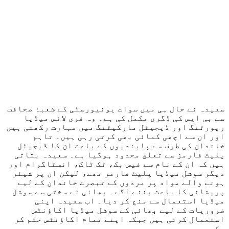
سعیدہ نے حال ہی میں سوات یونیورسٹی کے شعبۂ صحافت
سے بی ایس کی ڈگری مکمل کی ہے۔ وہ فری لانس میڈیا
رپورٹنگ اور ڈیجیٹل مارکیٹنگ میں مہارت رکھتی ہیں
اور ان سے اچھی کمائی بھی کرتی رہی ہیں۔ تاہم
خاندان کی طرف سے پابندیوں کے باعث ان کا ڈیجیٹل
پلیٹ فارمز سے تعلق محدود ہوگیا ہے۔ سعیدہ بتاتی
ہیں کہ ان کے نام سے فیس بک، ٹک ٹاک، انسٹاگرام اور
دیگر سوشل میڈیا پلیٹ فارمز تھے، لیکن ان پر شیئر
ہونے والے مواد پر مردوں کے تبصرے خاندان کے لیے
پریشانی کا باعث بننے لگے۔ بھائی نے سختی سے سوشل
میڈیا استعمال سے منع کر دیا۔ اب سعیدہ اپنی
ضروریات کے لیے بھائی کے سوشل میڈیا اکاؤنٹس
استعمال کرتی ہیں جبکہ اپنے تمام اکاؤنٹس ختم کر
چکی ہیں۔