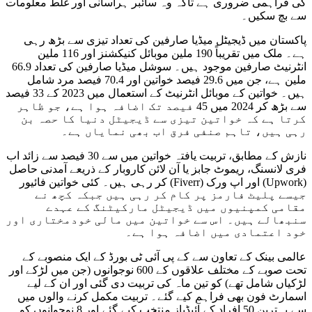
کی فراہمی ضروری ہے تاکہ وہ سائبر ہراسانی اور غلط معلومات
سے بچ سکیں۔
پاکستان میں ڈیجیٹل میڈیا صارفین کی تعداد تیزی سے بڑھ رہی
ہے۔ ملک میں تقریباً 190 ملین موبائل کنیکشنز اور 116 ملین
انٹرنیٹ صارفین موجود ہیں۔ سوشل میڈیا صارفین کی تعداد 66.9
ملین ہے، جن میں 29.6 فیصد خواتین اور 70.4 فیصد مرد شامل
ہیں۔ خواتین کے موبائل انٹرنیٹ کے استعمال میں 2023 کے 33 فیصد
سے بڑھ کر 2024 میں 45 فیصد تک اضافہ ہوا ہے، جو ظاہر
کرتا ہے کہ خواتین تیزی سے ڈیجیٹل دنیا کا حصہ بن
رہی ہیں، تاہم صنفی فرق اب بھی نمایاں ہے۔
نازش کے مطابق، تربیت یافتہ خواتین میں سے 30 فیصد سے زائد اب
فری لانسنگ، ریموٹ جابز یا آن لائن کاروبار کے ذریعے آمدنی حاصل
کر رہی ہیں۔ کئی خواتین فائیور (Fiverr) اور اپ ورک (Upwork)
جیسے پلیٹ فارمز پر کام کر رہی ہیں جبکہ کچھ نے
مقامی کمپنیوں میں ڈیجیٹل مارکیٹنگ کے عہدے
سنبھالے ہیں۔ اس سے خواتین میں مالی خودمختاری اور
خود اعتمادی میں اضافہ ہوا ہے۔
عالمی بینک کے تعاون سے کے پی آئی ٹی بورڈ کے ایک منصوبے کے
تحت صوبے کے مختلف علاقوں کے 600 نوجوانوں (جن میں لڑکے اور
لڑکیاں شامل تھے) کو تین ماہ کی تربیت دی گئی اور ان کے لیے
اسمارٹ فون بھی فراہم کیے گئے۔ تربیت مکمل کرنے والوں میں
سے بہترین 50 افراد کے آئیڈیاز منتخب کیے گئے اور 8 نوجوانوں کو