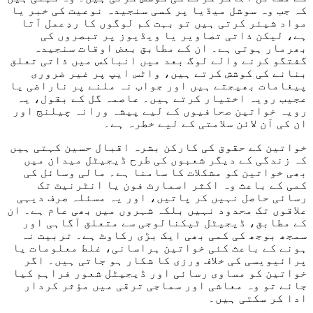
کہ جب وہ سوشل میڈیا پر کسی سنجیدہ نوعیت کی خبر یا
مواد شیئر کرتی ہیں تو بہت کم لوگوں کا ردِعمل آتا
ہے، لیکن ذاتی تصاویر یا ویڈیوز پر تبصروں کی
بھرمار ہوتی ہے۔ ان کے مطابق بعض اوقات سنجیدہ
گفتگو کرنے والے لوگ بعد میں انباکس میں ذاتی تعلق
بنانے کی کوشش کرتے ہیں، واٹس ایپ پر غیر ضروری
پیغامات بھیجتے ہیں اور جواب نہ ملنے پر ناراضی یا
عجیب رویہ اختیار کرتے ہیں۔ عاصمہ گل کے بقول، یہ
رویہ خواتین صحافیوں کے لیے پیشہ ورانہ چیلنج اور
ان کی آن لائن سلامتی کے لیے خطرہ ہے۔
خواتین کے حقوق کی کارکن بشرہ اقبال حسین کہتی ہیں
کہ زندگی کے دیگر شعبوں کی طرح ڈیجیٹل میدان میں
بھی خواتین کو مشکلات کا سامنا ہے۔ مالی وسائل کی
کمی کے باعث وہ اکثر اسمارٹ فون یا انٹرنیٹ تک
رسائی حاصل نہیں کر پاتیں، اور یہ مسئلہ صرف دیہی
علاقوں تک محدود نہیں بلکہ شہروں میں بھی عام ہے۔ ان
کے مطابق، ڈیجیٹل ٹیکنالوجی سے متعلق آگاہی اور
سمجھ بوجھ کی کمی بھی ایک بڑی رکاوٹ ہے۔ تربیت نہ
ہونے کے باعث کئی خواتین ہراسانی، غلط معلومات یا
پرائیویسی کی خلاف ورزی کا شکار ہو جاتی ہیں۔ اگر
خواتین کو مساوی رسائی اور ڈیجیٹل شعور فراہم کیا
جائے تو وہ معاشی اور سماجی ترقی میں مؤثر کردار
ادا کر سکتی ہیں۔